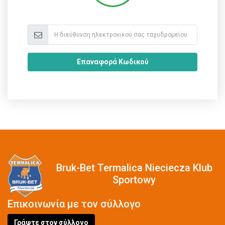
Επαναφορά Κωδικού
Bruk-Bet Termalica Nieciecza Klub
Sportowy
Επικοινωνία με τον σύλλογο
Γράψτε στον σύλλογο