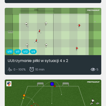
U10
U11
U12
U9
UUtrzymanie piłki w sytuacji 4 x 2
0 - 100%
10 min
5