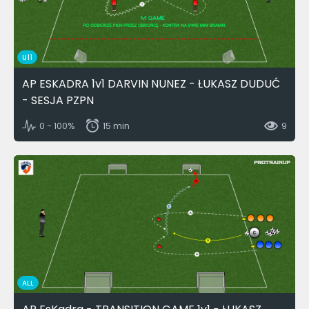
U11
AP ESKADRA 1v1 DARVIN NUNEZ - ŁUKASZ DUDUĆ
- SESJA PZPN
0 - 100%
15 min
9
ALL