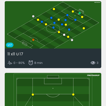
U17
11 x11 U 17
0 - 80%
8 min
3