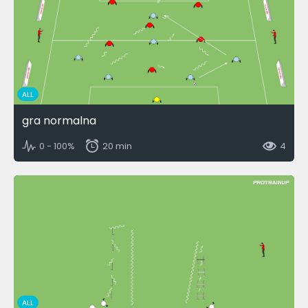
ALL
gra normalna
0 - 100%
20 min
4
ALL