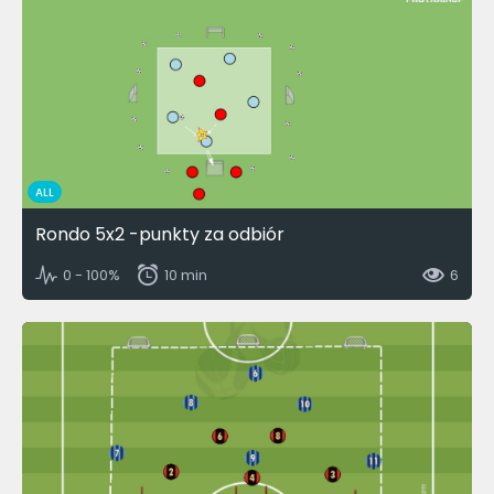
ALL
Rondo 5x2 -punkty za odbiór
0 - 100%
10 min
6