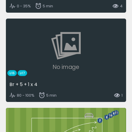
0 - 35%
5 min
4
No image
U16
U17
Br + 5 + 1 x 4
80 - 100%
5 min
1