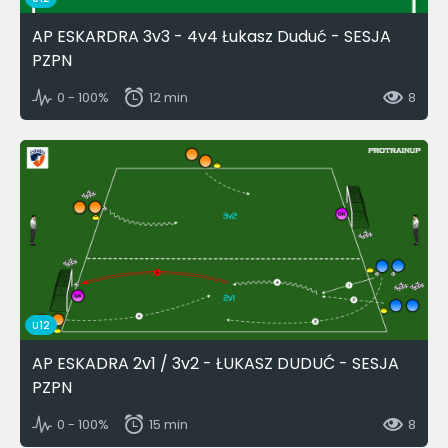
AP ESKARDRA 3v3 - 4v4 Łukasz Duduć - SESJA
PZPN
0 - 100%
12 min
8
U12
AP ESKADRA 2v1 / 3v2 - ŁUKASZ DUDUĆ - SESJA
PZPN
0 - 100%
15 min
8