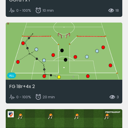
0 - 100%
10 min
18
ALL
FG 1Br+4x 2
0 - 100%
20 min
3