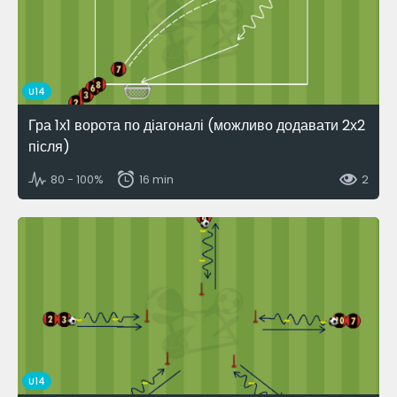
U14
Гра 1х1 ворота по діагоналі (можливо додавати 2х2
після)
80 - 100%
16 min
2
U14