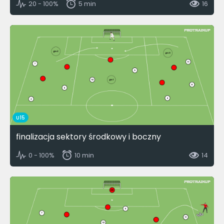
20 - 100%
5 min
16
U15
finalizacja sektory środkowy i boczny
0 - 100%
10 min
14