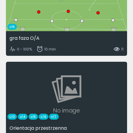
U15
gra faza O/A
0 - 100%
10 min
11
No image
U13
U14
U15
U16
U17
Orientacja przestrzenna