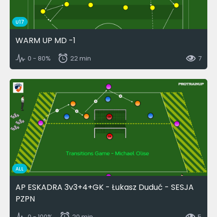
U17
WARM UP MD -1
0 - 80%
22 min
7
ALL
AP ESKADRA 3v3+4+GK - Łukasz Duduć - SESJA
PZPN
0 - 100%
20 min
5