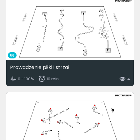
U6
Prowadzenie piłki i strzał
0 - 100%
10 min
4