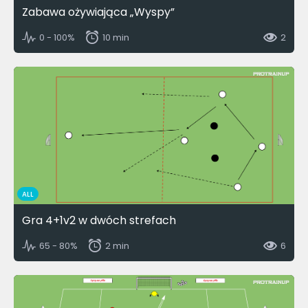
Zabawa ożywiająca „Wyspy”
0 - 100%
10 min
2
ALL
Gra 4+1v2 w dwóch strefach
65 - 80%
2 min
6