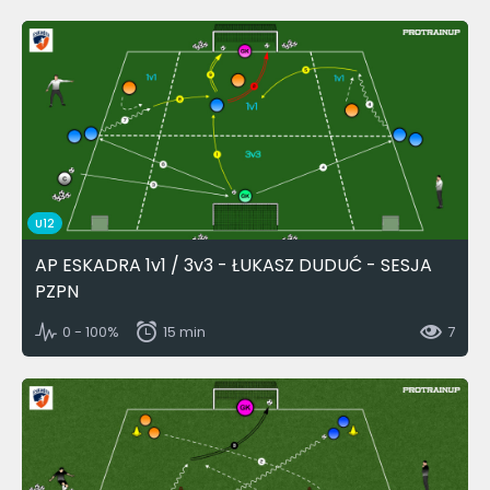
U12
AP ESKADRA 1v1 / 3v3 - ŁUKASZ DUDUĆ - SESJA
PZPN
0 - 100%
15 min
7