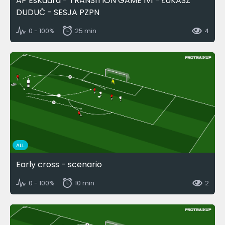
AP EsKadra - TRANSITION GAME 1v1 - ŁUKASZ
DUDUĆ - SESJA PZPN
0 - 100%
25 min
4
ALL
Early cross - scenario
0 - 100%
10 min
2