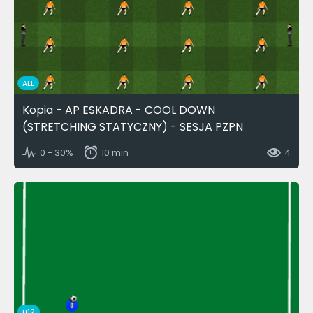
ALL
Kopia - AP ESKADRA - COOL DOWN
(STRETCHING STATYCZNY) - SESJA PZPN
0 - 30%
10 min
4
U12