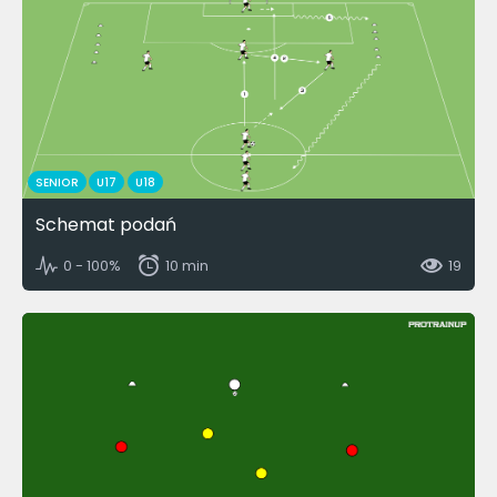
SENIOR
U17
U18
Schemat podań
0 - 100%
10 min
19