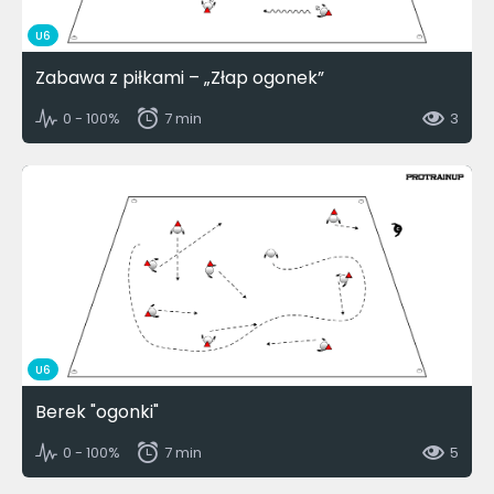
U6
Zabawa z piłkami – „Złap ogonek”
0 - 100%
7 min
3
U6
Berek "ogonki"
0 - 100%
7 min
5