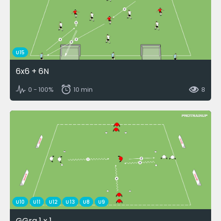
U15
6x6 + 6N
0 - 100%
10 min
8
U10
U11
U12
U13
U8
U9
GGra 1 x 1