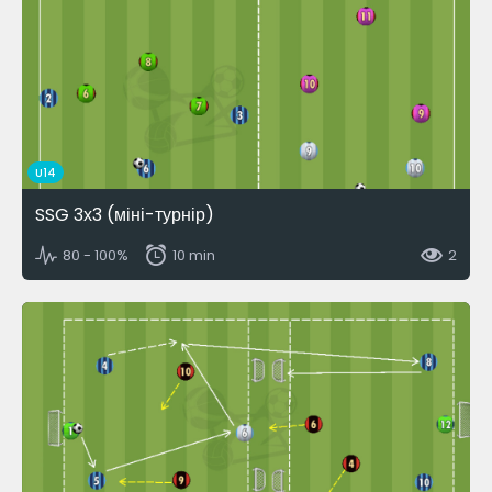
U14
SSG 3х3 (міні-турнір)
80 - 100%
10 min
2