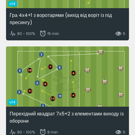
U14
Гра 4х4+1 з воротарями (вихід від воріт із під
пресингу)
80 - 100%
15 min
5
U14
Перехідний квадрат 7х5+2 з елементами виходу із
оборони
80 - 100%
8 min
5