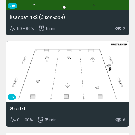
U19
Квадрат 4х2 (3 кольори)
50 - 60%
5 min
2
U6
Gra 1x1
0 - 100%
15 min
6