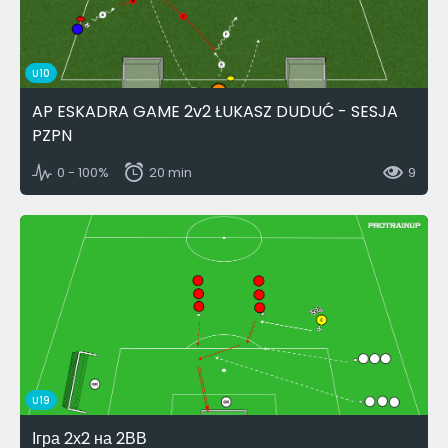
U10
AP ESKADRA GAME 2v2 ŁUKASZ DUDUĆ - SESJA
PZPN
0 - 100%
20 min
9
U19
Ігра 2х2 на 2ВВ