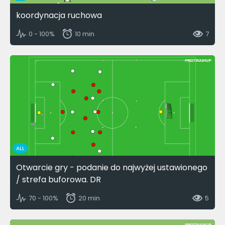
koordynacja ruchowa
0 - 100%
10 min
7
ALL
Otwarcie gry - podanie do najwyżej ustawionego
/ strefa buforowa. DR
70 - 100%
20 min
5