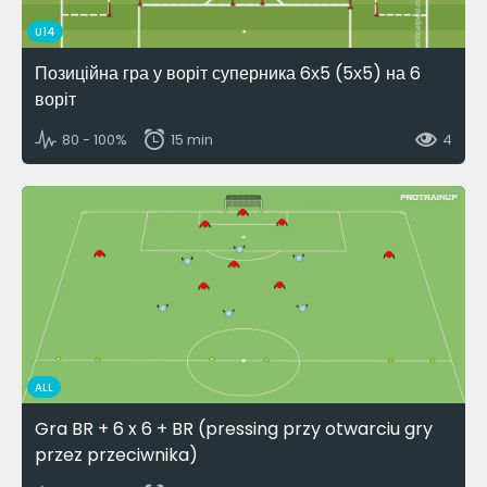
U14
Позиційна гра у воріт суперника 6х5 (5х5) на 6
воріт
80 - 100%
15 min
4
ALL
Gra BR + 6 x 6 + BR (pressing przy otwarciu gry
przez przeciwnika)