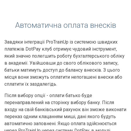
Автоматична оплата внесків
Завдяки інтеграції ProTrainUp із системою швидких
платежів DotPay клуб отримує чудовий інструмент,
який значно полегшить роботу бухгалтерського обліку
в академії. Увійшовши до свого облікового запису,
батьки матимуть доступ до балансу внесків. З цього
місця вони зможуть оплатити непогашені внески або
сплатити їх заздалегідь.
Після вибору опції - оплати батько буде
перенаправлений на сторінку вибору банку. Після
входу на свій банківський рахунок він зможе виконати
переказ одним клацанням миші, дані якого будуть
автоматично заповнені. Якщо оплата здійснюється
через ProTrainUp через систему DotPay, в модулі