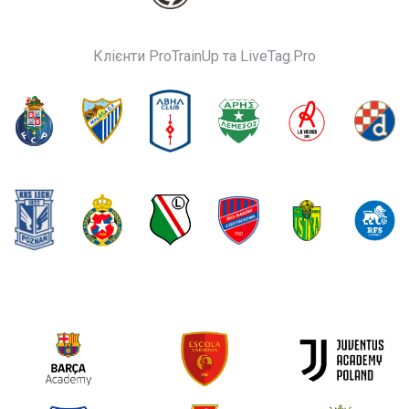
Клієнти ProTrainUp та LiveTag.Pro