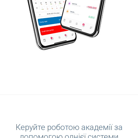
Керуйте роботою академії за
допомогою однієї системи