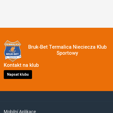
Bruk-Bet Termalica Nieciecza Klub
Sportowy
Kontakt na klub
Napsat klubu
Mobilní Aplikace