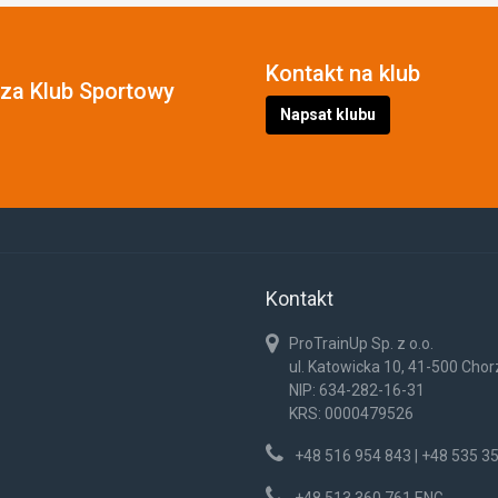
Kontakt na klub
cza Klub Sportowy
Napsat klubu
Kontakt
ProTrainUp Sp. z o.o.
ul. Katowicka 10, 41-500 Cho
NIP: 634-282-16-31
KRS: 0000479526
+48 516 954 843 | +48 535 3