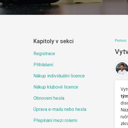
Kapitoly v sekci
Pomoc
Vyt
Registrace
Přihlášení
Nákup individuální licence
Nákup klubové licence
Vyt
tý
Obnovení hesla
dis
Úprava e-mailu nebo hesla
Náz
ruč
Přepínání mezi rolemi
zkr