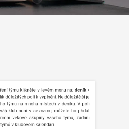
ření týmu klikněte v levém menu na:
deník
k důležitých polí k vyplnění. Nejdůležitější je
eho týmu na mnoha místech v deníku. V poli
 váš klub není v seznamu, můžete ho přidat
určení věkové skupiny vašeho týmu, zadání
í týmů v klubovém kalendáři.