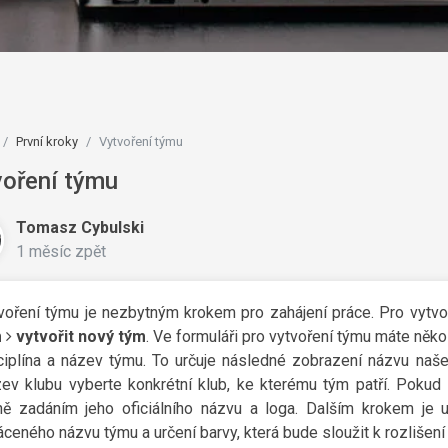
První kroky
Vytvoření týmu
voření týmu
Tomasz Cybulski
1 měsíc zpět
voření týmu je nezbytným krokem pro zahájení práce. Pro vytvo
m
vytvořit nový tým
. Ve formuláři pro vytvoření týmu máte několi
ciplína a název týmu. To určuje následné zobrazení názvu naš
ev klubu vyberte konkrétní klub, ke kterému tým patří. Pokud
ně zadáním jeho oficiálního názvu a loga. Dalším krokem je 
áceného názvu týmu a určení barvy, která bude sloužit k rozlišen