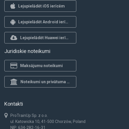
Lejupielādēt iOS ierīcēm
Lejupielādēt Android ierīcēm
Lejupielādēt Huawei ierīcēm
Juridiskie noteikumi
Maksājumu noteikumi
Noteikumi un privātuma politika
Kontakti
ProTrainUp Sp. z o.o.
ul. Katowicka 10, 41-500 Chorzów, Poland
NIP: 634-282-16-31