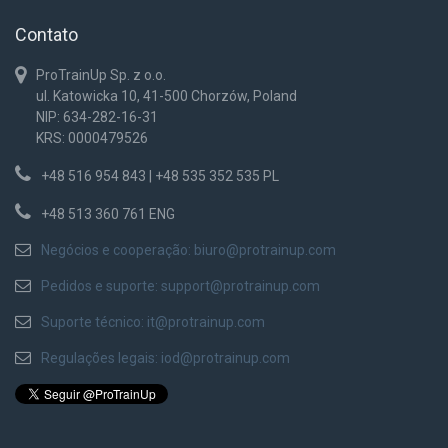
Contato
ProTrainUp Sp. z o.o.
ul. Katowicka 10, 41-500 Chorzów, Poland
NIP: 634-282-16-31
KRS: 0000479526
+48 516 954 843 | +48 535 352 535 PL
+48 513 360 761 ENG
Negócios e cooperação:
biuro@protrainup.com
Pedidos e suporte:
support@protrainup.com
Suporte técnico:
it@protrainup.com
Regulações legais:
iod@protrainup.com