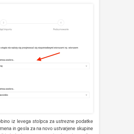
ebino iz levega stolpca za ustrezne podatke
imena in gesla za na novo ustvarjene skupine