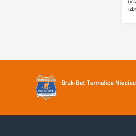
(ig
izb
Bruk-Bet Termalica Niecie