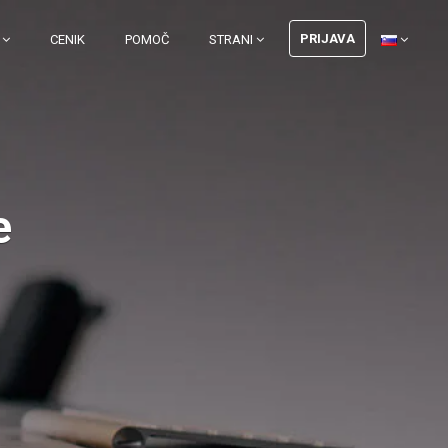
PRIJAVA
I
CENIK
POMOČ
STRANI
e