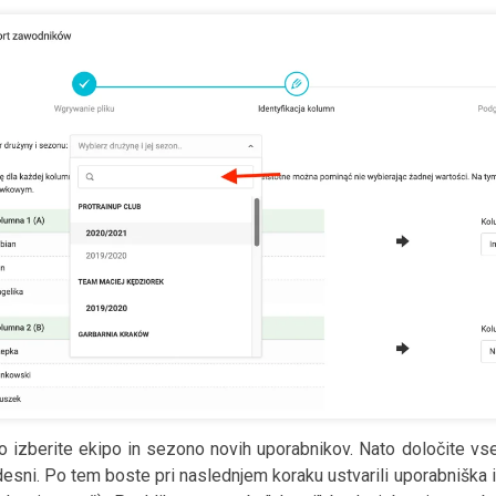
o izberite ekipo in sezono novih uporabnikov. Nato določite vs
desni. Po tem boste pri naslednjem koraku ustvarili uporabniška 