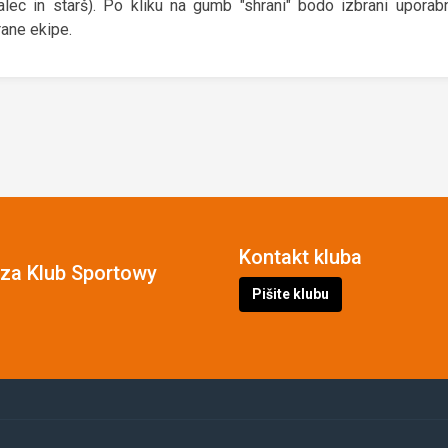
ralec in starš). Po kliku na gumb "shrani" bodo izbrani upora
rane ekipe.
Kontakt kluba
cza Klub Sportowy
Pišite klubu