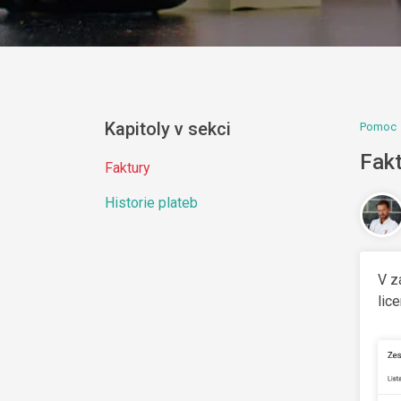
Kapitoly v sekci
Pomoc
Fak
Faktury
Historie plateb
V z
lic