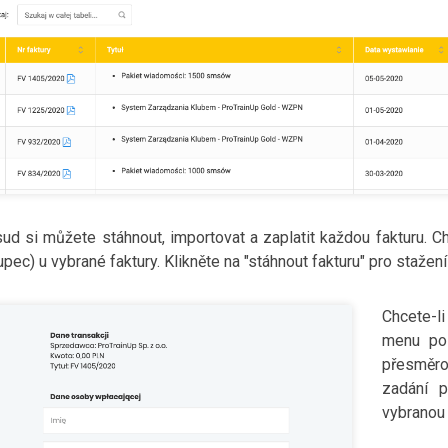
ud si můžete stáhnout, importovat a zaplatit každou fakturu. Chc
upec) u vybrané faktury. Klikněte na "stáhnout fakturu" pro staže
Chcete-li
menu pol
přesměro
zadání p
vybranou 