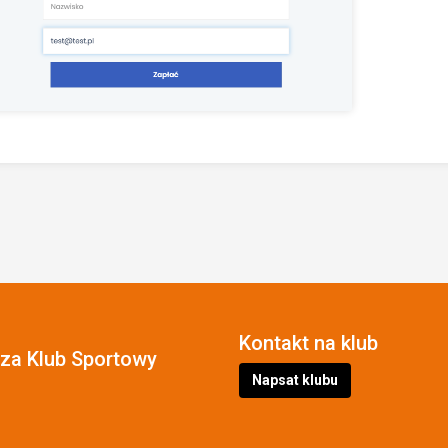
Kontakt na klub
cza Klub Sportowy
Napsat klubu