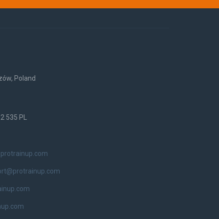
rzów, Poland
52 535 PL
protrainup.com
ort@protrainup.com
ainup.com
nup.com