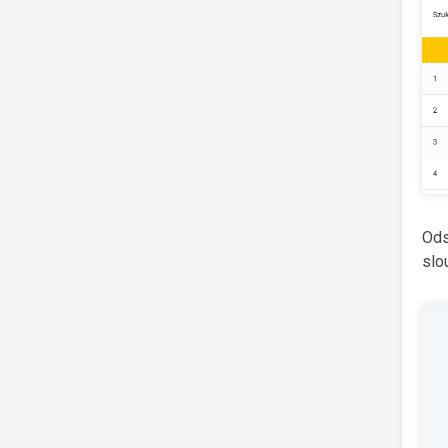
Ods
slo