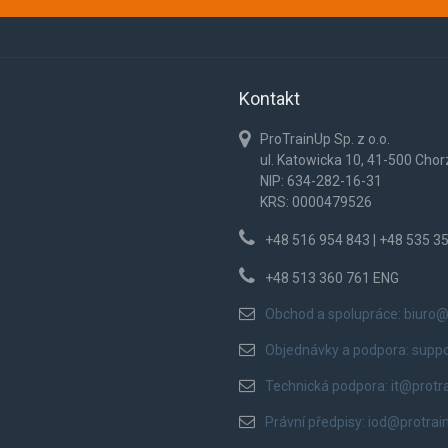
Kontakt
ProTrainUp Sp. z o.o.
ul. Katowicka 10, 41-500 Cho
NIP: 634-282-16-31
KRS: 0000479526
+48 516 954 843 | +48 535 3
+48 513 360 761 ENG
Obchod a spolupráce:
biuro@
Objednávky a podpora:
supp
Technická podpora:
it@protr
Právní předpisy:
iod@protrai