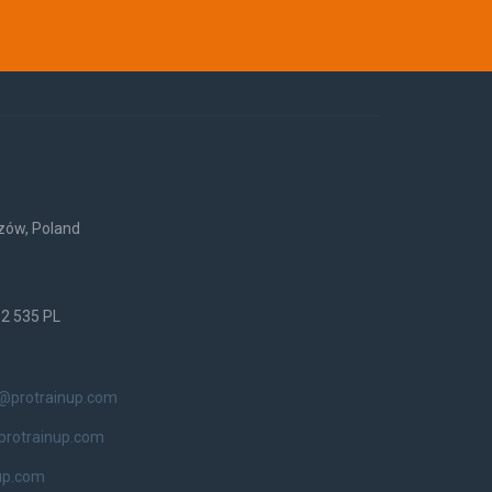
rzów, Poland
52 535 PL
o@protrainup.com
protrainup.com
up.com