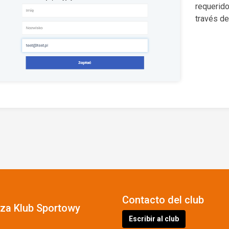
requerid
través de
Contacto del club
cza Klub Sportowy
Escribir al club