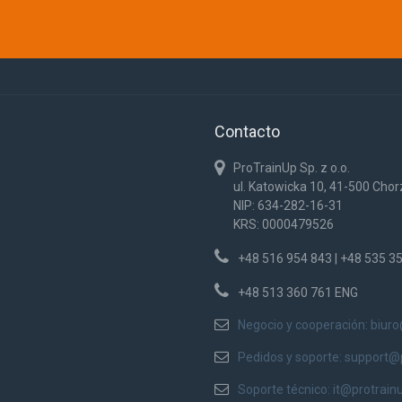
Contacto
ProTrainUp Sp. z o.o.
ul. Katowicka 10, 41-500 Cho
NIP: 634-282-16-31
KRS: 0000479526
+48 516 954 843 | +48 535 3
+48 513 360 761 ENG
Negocio y cooperación:
biur
Pedidos y soporte:
support@
Soporte técnico:
it@protrain