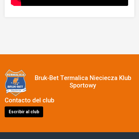
Bruk-Bet Termalica Nieciecza Klub
Sportowy
Contacto del club
Escribir al club