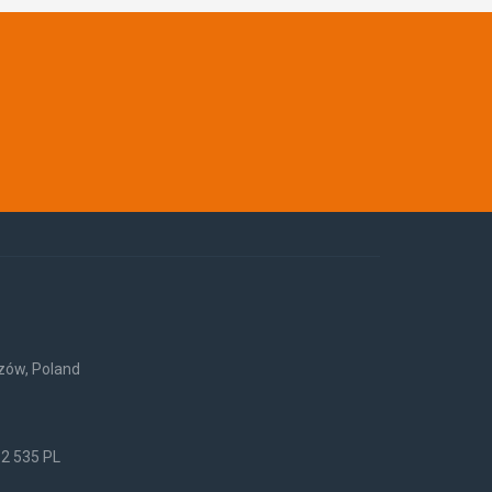
rzów, Poland
52 535 PL