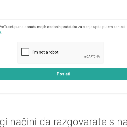
ProTrainUpu na obradu mojih osobnih podataka za slanje upita putem kontakt 
i
.
Poslati
gi načini da razgovarate s 