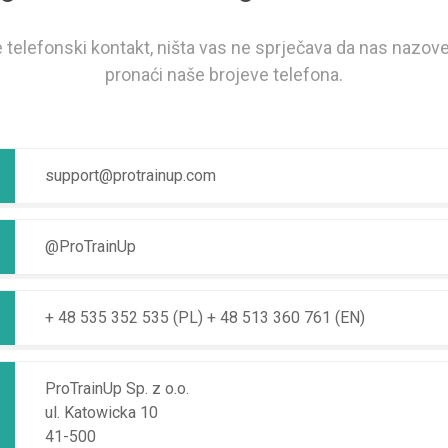
e telefonski kontakt, ništa vas ne sprječava da nas nazov
pronaći naše brojeve telefona.
support@protrainup.com
@ProTrainUp
+ 48 535 352 535 (PL)
+ 48 513 360 761 (EN)
ProTrainUp Sp. z o.o.
ul. Katowicka 10
41-500