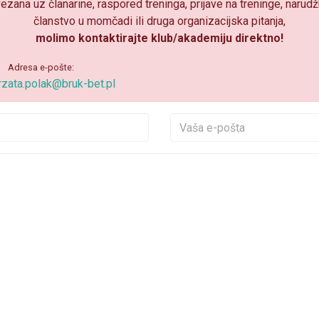
vezana uz članarine, raspored treninga, prijave na treninge, naru
članstvo u momčadi ili druga organizacijska pitanja,
molimo kontaktirajte klub/akademiju direktno!
Adresa e-pošte:
zata.polak@bruk-bet.pl
Vaše Ime
Vaša e
Vaša poruka