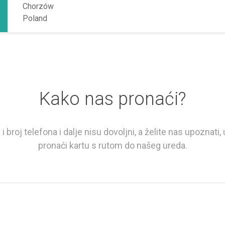
Chorzów
Poland
Kako nas pronaći?
i broj telefona i dalje nisu dovoljni, a želite nas upoznati
pronaći kartu s rutom do našeg ureda.