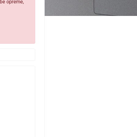
džbe opreme,
-pošta