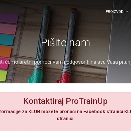
PROIZVODI
Pišite nam
iti ćemo sretni pomoći Vam i odgovoriti na sva Vaša pitan
Kontaktiraj ProTrainUp
formacije za KLUB možete pronaći na Facebook stranici KL
stranici.