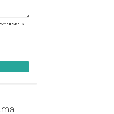
forme u skladu s
nama