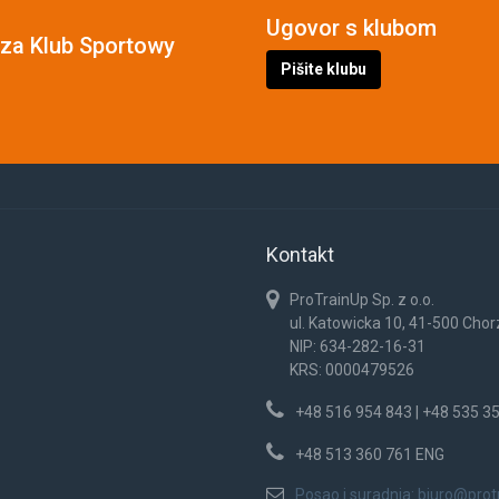
Ugovor s klubom
cza Klub Sportowy
Pišite klubu
Kontakt
ProTrainUp Sp. z o.o.
ul. Katowicka 10, 41-500 Cho
NIP: 634-282-16-31
KRS: 0000479526
+48 516 954 843 | +48 535 3
+48 513 360 761 ENG
Posao i suradnja:
biuro@prot