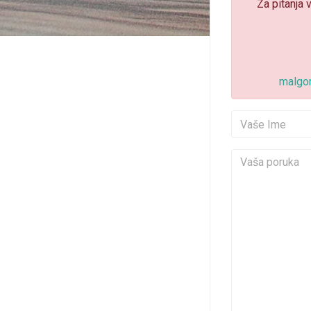
Za pitanja 
malgor