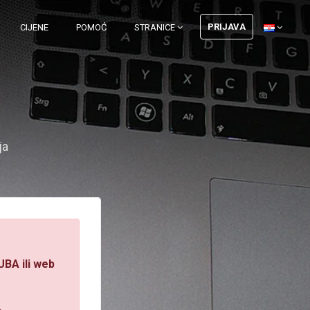
PRIJAVA
CIJENE
POMOĆ
STRANICE
ja
UBA ili web