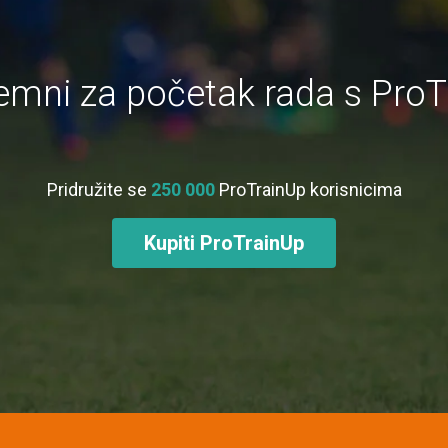
premni za početak rada s Pro
Pridružite se
250 000
ProTrainUp korisnicima
Kupiti ProTrainUp