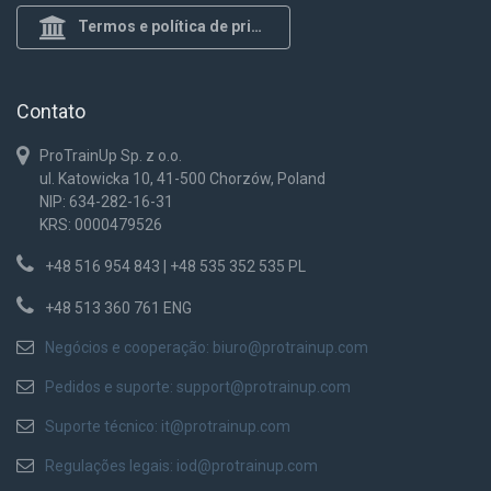
Termos e política de privacidade
Contato
ProTrainUp Sp. z o.o.
ul. Katowicka 10, 41-500 Chorzów, Poland
NIP: 634-282-16-31
KRS: 0000479526
+48 516 954 843 | +48 535 352 535 PL
+48 513 360 761 ENG
Negócios e cooperação:
biuro@protrainup.com
Pedidos e suporte:
support@protrainup.com
Suporte técnico:
it@protrainup.com
Regulações legais:
iod@protrainup.com