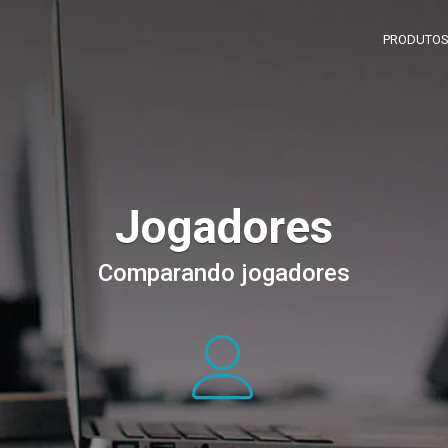
PRODUTO
Jogadores
Comparando jogadores