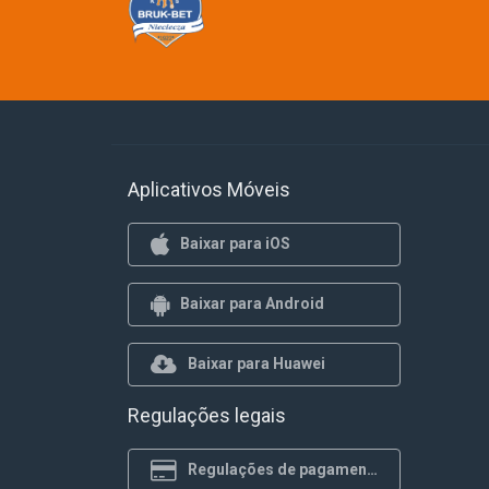
Aplicativos Móveis
Baixar para iOS
Baixar para Android
Baixar para Huawei
Regulações legais
Regulações de pagamento