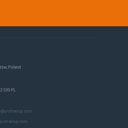
rzów, Poland
52 535 PL
o@protrainup.com
protrainup.com