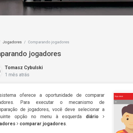
Jogadores
Comparando jogadores
parando jogadores
Tomasz Cybulski
1 mês atrás
istema oferece a oportunidade de comparar
gadores. Para executar o mecanismo de
paração de jogadores, você deve selecionar a
guinte opção no menu à esquerda
diário
adores
comparar jogadores
.