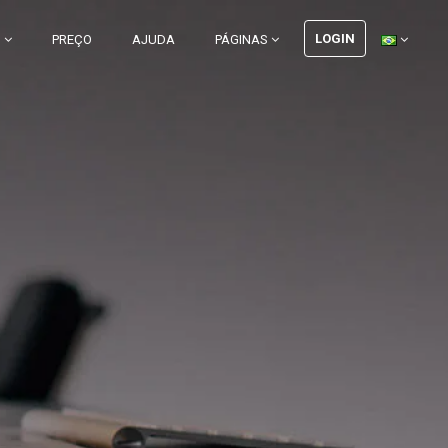
LOGIN
S
PREÇO
AJUDA
PÁGINAS