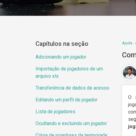
Capítulos na seção
Ajuda
Com
Adicionando um jogador
Importação de jogadores de um
arquivo xls
Transferência de dados de acesso
O s
Editando um perfil de jogador
jo
Lista de jogadores
com
se
Ocultando e excluindo um jogador
jog
Cópia de jogadores da temporada