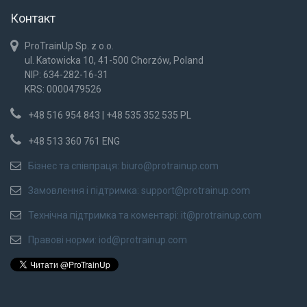
Контакт
ProTrainUp Sp. z o.o.
ul. Katowicka 10, 41-500 Chorzów, Poland
NIP: 634-282-16-31
KRS: 0000479526
+48 516 954 843 | +48 535 352 535 PL
+48 513 360 761 ENG
Бізнес та співпраця:
biuro@protrainup.com
Замовлення і підтримка:
support@protrainup.com
Технічна підтримка та коментарі:
it@protrainup.com
Правові норми:
iod@protrainup.com