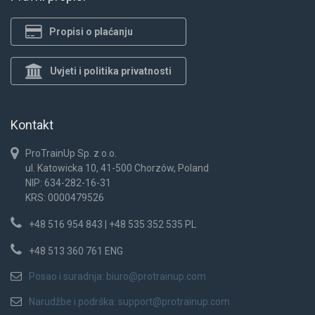
Propisi o plaćanju
Uvjeti i politika privatnosti
Kontakt
ProTrainUp Sp. z o.o.
ul. Katowicka 10, 41-500 Chorzów, Poland
NIP: 634-282-16-31
KRS: 0000479526
+48 516 954 843 | +48 535 352 535 PL
+48 513 360 761 ENG
Posao i suradnja:
biuro@protrainup.com
Narudžbe i podrška:
support@protrainup.com