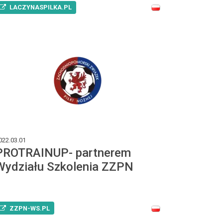
LACZYNASPILKA.PL
022.03.01
PROTRAINUP- partnerem
Wydziału Szkolenia ZZPN
ZZPN-WS.PL