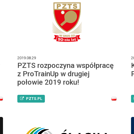
2019.08.29
2
z
PZTS rozpoczyna współpracę
z ProTrainUp w drugiej
połowie 2019 roku!
PZTS.PL