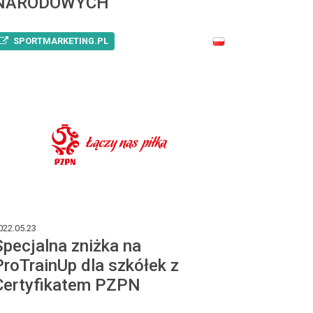
NARODOWYCH”
SPORTMARKETING.PL
022.05.23
Specjalna zniżka na
ProTrainUp dla szkółek z
Certyfikatem PZPN