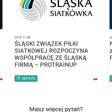
2019.11.08
2
ŚLĄSKI ZWIĄZEK PIŁKI
SIATKOWEJ ROZPOCZYNA
WSPÓŁPRACĘ ZE ŚLĄSKĄ
FIRMĄ – PROTRAINUP
SZPS.PL
Masz więcej pytań?