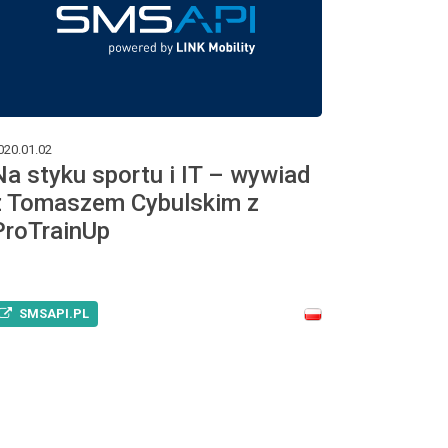
020.01.02
Na styku sportu i IT – wywiad
z Tomaszem Cybulskim z
ProTrainUp
SMSAPI.PL