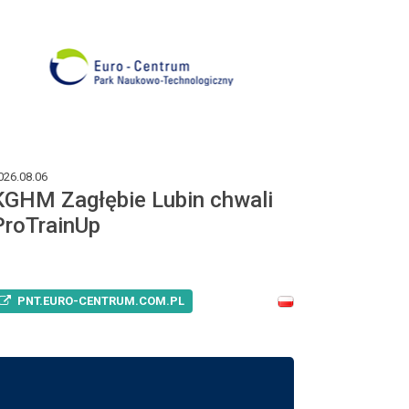
026.08.06
KGHM Zagłębie Lubin chwali
ProTrainUp
PNT.EURO-CENTRUM.COM.PL