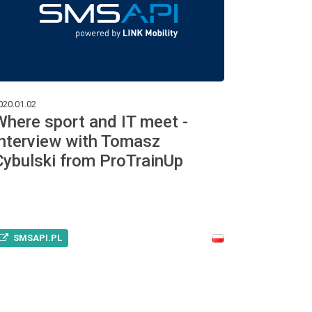
020.01.02
Where sport and IT meet -
interview with Tomasz
Cybulski from ProTrainUp
SMSAPI.PL