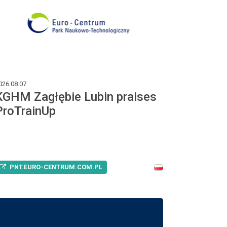
026.08.07
KGHM Zagłębie Lubin praises
ProTrainUp
PNT.EURO-CENTRUM.COM.PL