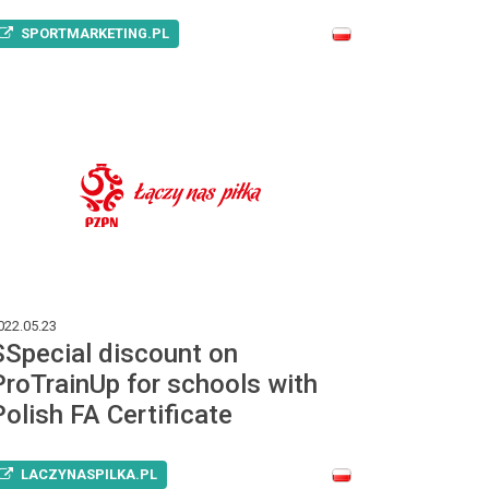
SPORTMARKETING.PL
022.05.23
SSpecial discount on
ProTrainUp for schools with
Polish FA Certificate
LACZYNASPILKA.PL