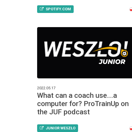
SPOTIFY.COM
2022.05.17
What can a coach use...a
computer for? ProTrainUp on
the JUF podcast
JUNIOR WESZŁO