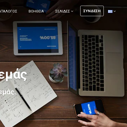
ΣΎΝΔΕΣΗ
ΑΤΆΛΟΓΟΣ
ΒΟΉΘΕΙΑ
ΣΕΛΊΔΕΣ
 εμάς
εμάς.