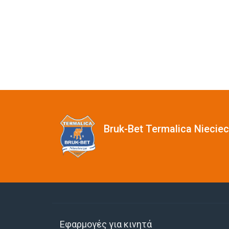
Bruk-Bet Termalica Niecie
Εφαρμογές για κινητά