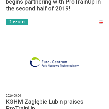
begins partnering with ProTrainUp in
the second half of 2019!
PZTS.PL
2026.08.06
KGHM Zagłębie Lubin praises
ProTrainUp