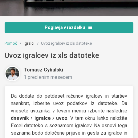
Poglavja v razdelku
Pomoč
Igralci
Uvoz igralcev iz xls datoteke
Uvoz igralcev iz xls datoteke
Tomasz Cybulski
1 pred enim mesecem
Da dodate do petdeset računov igralcev in staršev
naenkrat, izberite uvoz podatkov iz datoteke. Da
vnesete uvoznika, v levem meniju izberite naslednje
dnevnik
igralce
uvoz
. V tem oknu lahko naložite
Excel datoteko s seznamom igralcev. Na osnovi tega
seznama bodo določene prijave in gesla za igralce in