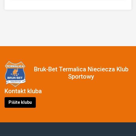
Bruk-Bet Termalica Nieciecza Klub
Sportowy
Kontakt kluba
Pišite klubu